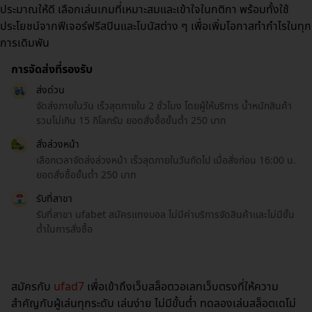
ประมาณให้ดี เลือกเล่นเกมที่เหมาะสมและเข้าใจในกติกา พร้อมทั้งใช้
ประโยชน์จากฟีเจอร์ฟรีสปินและโบนัสต่าง ๆ เพื่อเพิ่มโอกาสทำกำไรในทุก
การเดิมพัน
การจัดส่งที่รองรับ
ส่งด่วน
จัดส่งภายในวัน เร็วสุดภายใน 2 ชั่วโมง โดยผู้ให้บริการ น้ำหนักสินค้า
รวมไม่เกิน 15 กิโลกรัม ยอดสั่งซื้อขั้นต่ำ 250 บาท
สั่งล่วงหน้า
เลือกเวลาจัดส่งล่วงหน้า เร็วสุดภายในวันถัดไป เมื่อสั่งก่อน 16:00 น.
ยอดสั่งซื้อขั้นต่ำ 250 บาท
รับที่สาขา
รับที่สาขา ufabet สมัครแทงบอล ไม่มีค่าบริการจัดสินค้าและไม่มีขั้น
ต่ำในการสั่งซื้อ
สมัครกับ
ufad7
เพื่อเข้าถึงเว็บสล็อตวอเลทเว็บตรงที่ให้ความ
สำคัญกับผู้เล่นทุกระดับ เล่นง่าย ไม่มีขั้นต่ำ ทดลองเล่นสล็อตเดโม่