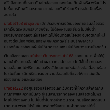
ฟรี เลือกเกมที่เหมาะกับสไตล์ของตนเองก่อนเดิมพันจริง พร้อมโปร
โมชั่นเครดิตฟรีและระบบความปลอดภัยที่ช่วยให้การเล่นเป็นเรื่อง
สบายใจ
ufabet168 เข้าสู่ระบบ
เปิดประสบการณ์ใหม่ของการเล่นสล็อตวอ
เลทเว็บตรง สมัครสมาชิกง่าย ไม่ต้องผ่านเอเย่นต์ ไม่มีขั้นต่ำ
รองรับการทดลองเล่นสล็อตเดโม่ก่อนตัดสินใจจริง อัปเดตเกมใหม่
อย่างต่อเนื่อง พร้อมสิทธิพิเศษเครดิตฟรี ระบบรักษาความ
ปลอดภัยของข้อมูลผู้เล่นได้มาตรฐานสูง เล่นได้อย่างสบายใจทุกวัน
เว็บสล็อตวอเลท
ufabet เว็บตรงทางเข้า168
ออกแบบมาเพื่อให้ผู้
เล่นเข้าถึงเกมสล็อตได้อย่างสะดวก สมัครง่าย ไม่มีขั้นต่ำ ทดลอง
เล่นสล็อตเดโม่ฟรีก่อนเล่นจริง อัปเดตเกมใหม่อย่างต่อเนื่อง พร้อม
โปรโมชั่นเครดิตฟรีและระบบความปลอดภัยที่ช่วยให้การเล่นเป็น
เรื่องสบายใจและต่อเนื่อง
ufabet222
คือศูนย์รวมสล็อตวอเลทเว็บตรงที่ให้ความสำคัญกับ
คุณภาพและความมั่นคง ผู้เล่นสามารถทดลองเล่นสล็อตเดโม่ฟรี
โดยไม่ต้องลงทุน ไม่มีขั้นต่ำในการฝากเงิน รวมเกมสล็อตยอดนิยม
มากมาย พร้อมโปรโมชั่นเครดิตฟรีและระบบฝากถอนออโต้ที่